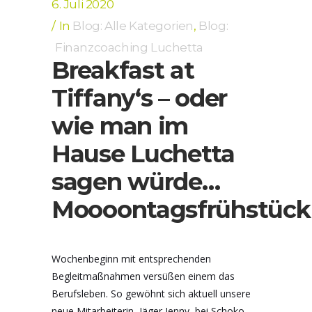
6. Juli 2020
In
Blog: Alle Kategorien
,
Blog:
Finanzcoaching Luchetta
Breakfast at
Tiffany‘s – oder
wie man im
Hause Luchetta
sagen würde…
Moooontagsfrühstück
Wochenbeginn mit entsprechenden
Begleitmaßnahmen versüßen einem das
Berufsleben. So gewöhnt sich aktuell unsere
neue Mitarbeiterin, Jäger Jenny, bei Schoko-