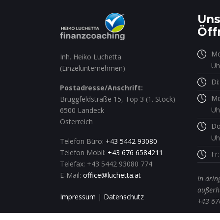
Uns
Öff
Mo
Inh. Heiko Luchetta
Uh
(Einzelunternehmen)
Di
Postadresse/Anschrift:
Mi
Bruggfeldstraße 15, Top 3 (1. Stock)
Uh
6500 Landeck
Österreich
Do
Uh
Telefon Büro:
+43 5442 93080
Telefon Mobil:
+43 676 6584211
Fr
Telefax: +43 5442 93080 774
E-Mail:
office@luchetta.at
In drin
außerha
Impressum
|
Datenschutz
+43 67