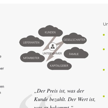
Un
e
ber
ren
„Der Preis ist, was der
n
Kunde bezahlt. Der Wert ist,
was er bekommt.“