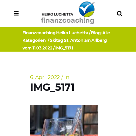
Finanzcoaching Heiko Luchetta
/
Blog: Alle
Kategorien
/
Skitag St. Anton am Arlberg
vom 11.03.2022
/
IMG_5171
6. April 2022
In
IMG_5171