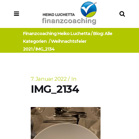
Finanzcoaching Heiko Luchetta
/
Blog: Alle
Kategorien
/
Weihnachtsfeier
2021
/
IMG_2134
7. Januar 2022
In
IMG_2134