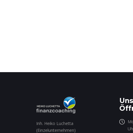
Uns
Öff
Mo
Inh. Heiko Luchetta
Uh
(Einzelunternehmen)