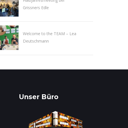
Halbjahresmeeting bei
Grissners Edle
Welcome to the TEAM – Lea
Deutschmann
Unser Büro