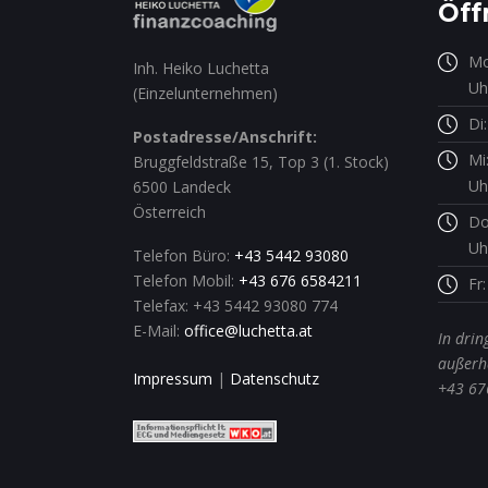
Öff
Mo
Inh. Heiko Luchetta
Uh
(Einzelunternehmen)
Di
Postadresse/Anschrift:
Mi
Bruggfeldstraße 15, Top 3 (1. Stock)
Uh
6500 Landeck
Österreich
Do
Uh
Telefon Büro:
+43 5442 93080
Telefon Mobil:
+43 676 6584211
Fr
Telefax: +43 5442 93080 774
E-Mail:
office@luchetta.at
In drin
außerha
Impressum
|
Datenschutz
+43 67