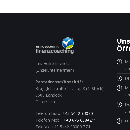
Uns
Öff
Mo
Inh. Heiko Luchetta
Uh
(Einzelunternehmen)
Di
Postadresse/Anschrift:
Mi
Bruggfeldstraße 15, Top 3 (1. Stock)
Uh
6500 Landeck
Österreich
Do
Uh
Telefon Büro:
+43 5442 93080
Telefon Mobil:
+43 676 6584211
Fr
Telefax: +43 5442 93080 774