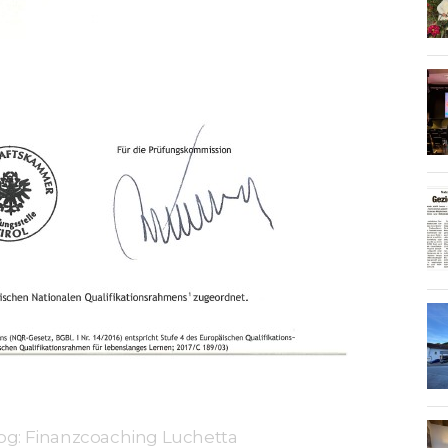
og: Finanzcoaching Luchetta