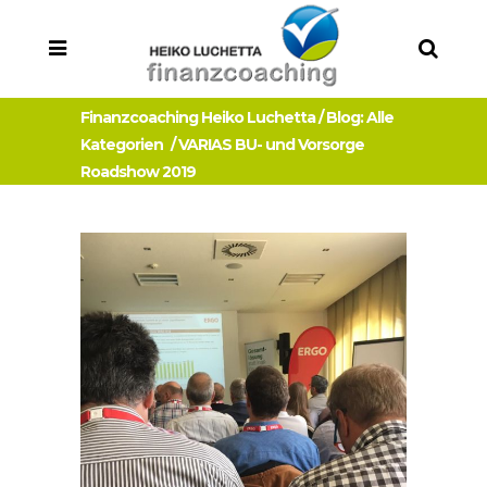
Finanzcoaching Heiko Luchetta
/
Blog: Alle
Kategorien
/
VARIAS BU- und Vorsorge
Roadshow 2019